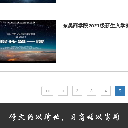
东吴商学院2021级新生入
<<
<
2
3
4
5